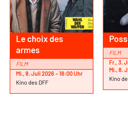
Le choix des
Poss
armes
FILM
Fr., 3. 
FILM
Mi., 8. 
Mi., 8. Juli 2026 – 18:00 Uhr
Kino d
Kino des DFF