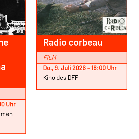
ne
Radio corbeau
FILM
ma
Do., 9. Juli 2026 – 18:00 Uhr
Kino des DFF
:00 Uhr
ahmen