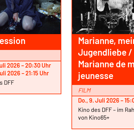
ession
Marianne, mei
Jugendliebe /
Marianne de 
Juli 2026 – 20:30 Uhr
Juli 2026 – 21:15 Uhr
jeunesse
es DFF
FILM
Do., 9. Juli 2026 – 15
Kino des DFF – im R
von Kino65+