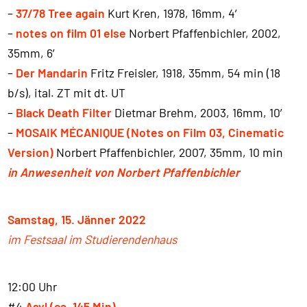
–
37/78 Tree again
Kurt Kren, 1978, 16mm, 4′
–
notes on film 01 else
Norbert Pfaffenbichler, 2002,
35mm, 6′
–
Der Mandarin
Fritz Freisler, 1918, 35mm, 54 min (18
b/s), ital. ZT mit dt. UT
–
Black Death Filter
Dietmar Brehm, 2003, 16mm, 10′
–
MOSAIK MÉCANIQUE (Notes on Film 03, Cinematic
Version)
Norbert Pfaffenbichler, 2007, 35mm, 10 min
in Anwesenheit von Norbert Pfaffenbichler
Samstag, 15. Jänner 2022
im Festsaal im Studierendenhaus
12:00 Uhr
#4
Asyl (ca. 145 Min)