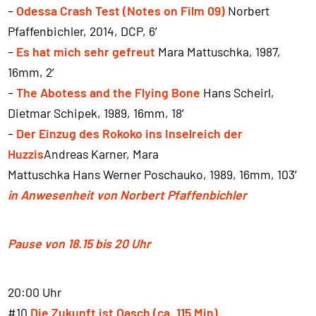
–
Odessa Crash Test (Notes on Film 09)
Norbert
Pfaffenbichler, 2014, DCP, 6′
–
Es hat mich sehr gefreut
Mara Mattuschka, 1987,
16mm, 2′
–
The Abotess and the Flying Bone
Hans Scheirl,
Dietmar Schipek, 1989, 16mm, 18′
–
Der Einzug des Rokoko ins Inselreich der
Huzzis
Andreas Karner, Mara
Mattuschka Hans Werner Poschauko, 1989, 16mm, 103′
in Anwesenheit von Norbert Pfaffenbichler
Pause von 18.15 bis 20 Uhr
20:00 Uhr
#10
Die Zukunft ist Oasch (ca. 115 Min)