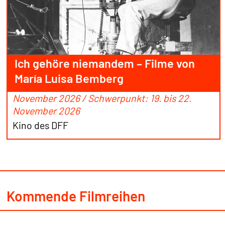
Ich gehöre niemandem – Filme von
María Luisa Bemberg
November 2026 / Schwerpunkt: 19. bis 22.
November 2026
Kino des DFF
Kommende Filmreihen