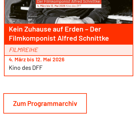
Kein Zuhause auf Erden – Der
Filmkomponist Alfred Schnittke
FILMREIHE
4. März bis 12. Mai 2026
Kino des DFF
Zum Programmarchiv