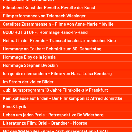
Filmabend Kunst der Revolte. Revolte der Kunst
Filmperformance von Telemach Wiesinger
Geteiltes Zusammensein – Filme von Anne-Marie Miéville
GOOD HOT STUFF: Hommage Hand-In-Hand
Heimat in der Fremde – Transnationales armenisches Kino
Hommage an Eckhart Schmidt zum 80. Geburtstag
Hommage Eloy de la Iglesia
Hommage Stephen Dwoskin
Ich gehöre niemandem – Filme von María Luisa Bemberg
Im Strom der vielen Bilder.
Jubiläumsprogramm 10 Jahre Filmkollektiv Frankfurt
Kein Zuhause auf Erden – Der Filmkomponist Alfred Schnittke
Kino & Lyrik
Leben um jeden Preis – Retrospektive Bo Widerberg
Literatur zu Film: Briel – Brandner – Moorse
Mit den Waffen des Films – Archivpräsentation ECPAD