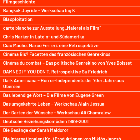
Filmgeschichte
Bangkok Joyride – Werkschau Ing K
Blaxploitation
carte blanche zur Ausstellung „Malerei als Film“
Chris Marker in Latein- und Südamerika
Ciao Macho. Marco Ferreri. eine Retrospektive
Cinéma Bis? Facetten des französischen Genrekinos
Cinéma du combat – Das politische Genrekino von Yves Boisset
DAMNED IF YOU DON’T. Retrospektive Su Friedrich
Dark Americana – Horror-Independents der 70er Jahre aus
Übersee
Das lebendige Wort – Die Filme von Eugène Green
Das umgekehrte Leben – Werkschau Alain Jessua
Der Garten der Wünsche – Werkschau Ali Chamrajew
Deutsche Beziehungskomödien 1989-2001
Die Gesänge der Sarah Maldoror
Die internationalen (Ko-) Produktionen von Miklós Jancsó