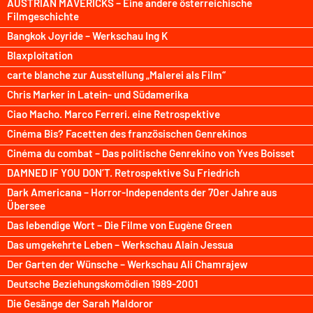
AUSTRIAN MAVERICKS – Eine andere österreichische
Filmgeschichte
Bangkok Joyride – Werkschau Ing K
Blaxploitation
carte blanche zur Ausstellung „Malerei als Film“
Chris Marker in Latein- und Südamerika
Ciao Macho. Marco Ferreri. eine Retrospektive
Cinéma Bis? Facetten des französischen Genrekinos
Cinéma du combat – Das politische Genrekino von Yves Boisset
DAMNED IF YOU DON’T. Retrospektive Su Friedrich
Dark Americana – Horror-Independents der 70er Jahre aus
Übersee
Das lebendige Wort – Die Filme von Eugène Green
Das umgekehrte Leben – Werkschau Alain Jessua
Der Garten der Wünsche – Werkschau Ali Chamrajew
Deutsche Beziehungskomödien 1989-2001
Die Gesänge der Sarah Maldoror