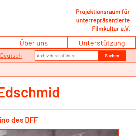
Projektionsraum für
unterrepräsentierte
Filmkultur e.V.
Über uns
Unterstützung
Search
/
Deutsch
Suchen
for:
o Edschmid
Kino des DFF