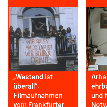
„Westend ist
Arbe
überall“.
ehrb
Filmaufnahmen
und f
vom Frankfurter
Notw