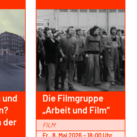
n und
Die Filmgruppe
en?
„Arbeit und Film“
n der
FILM
Fr., 8. Mai 2026 – 18:00 Uhr