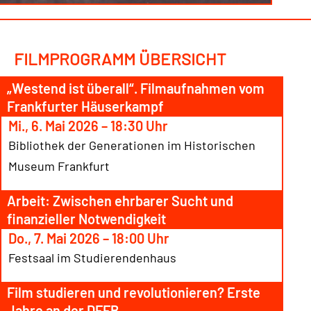
FILMPROGRAMM ÜBERSICHT
„Westend ist überall“. Filmaufnahmen vom
Frankfurter Häuserkampf
Mi., 6. Mai 2026 – 18:30 Uhr
Bibliothek der Generationen im Historischen
Museum Frankfurt
Arbeit: Zwischen ehrbarer Sucht und
finanzieller Notwendigkeit
Do., 7. Mai 2026 – 18:00 Uhr
Festsaal im Studierendenhaus
Film studieren und revolutionieren? Erste
Jahre an der DFFB