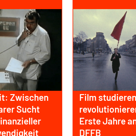
it: Zwischen
Film studiere
arer Sucht
revolutionier
inanzieller
Erste Jahre a
endigkeit
DFFB