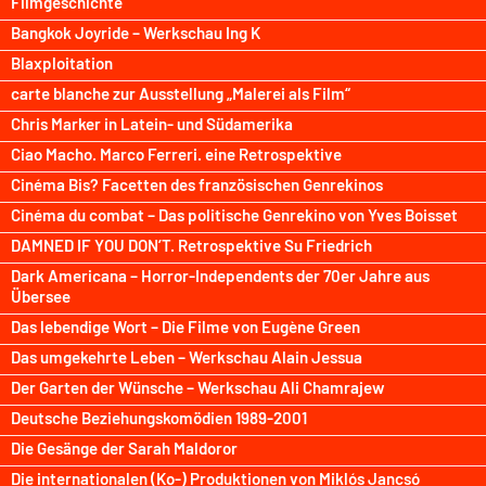
Filmgeschichte
Bangkok Joyride – Werkschau Ing K
Blaxploitation
carte blanche zur Ausstellung „Malerei als Film“
Chris Marker in Latein- und Südamerika
Ciao Macho. Marco Ferreri. eine Retrospektive
Cinéma Bis? Facetten des französischen Genrekinos
Cinéma du combat – Das politische Genrekino von Yves Boisset
DAMNED IF YOU DON’T. Retrospektive Su Friedrich
Dark Americana – Horror-Independents der 70er Jahre aus
Übersee
Das lebendige Wort – Die Filme von Eugène Green
Das umgekehrte Leben – Werkschau Alain Jessua
Der Garten der Wünsche – Werkschau Ali Chamrajew
Deutsche Beziehungskomödien 1989-2001
Die Gesänge der Sarah Maldoror
Die internationalen (Ko-) Produktionen von Miklós Jancsó