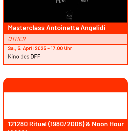
Masterclass Antoinetta Angelidi
OTHER
Sa., 5. April 2025 – 17:00 Uhr
Kino des DFF
121280 Ritual (1980/2008) & Noon Hour