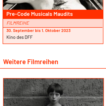
Pre-Code Musicals Maudits
FILMREIHE
30. September bis 1. Oktober 2023
Kino des DFF
Weitere Filmreihen