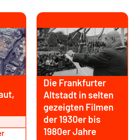
Die Frankfurter
aut,
Altstadt in selten
gezeigten Filmen
der 1930er bis
1980er Jahre
er