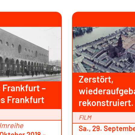
Zerstört,
 Frankfurt –
wiederaufgeb
s Frankfurt
rekonstruiert.
FILM
ilmreihe
Sa., 29. Septemb
. Oktober 2018 –