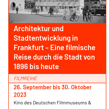
Architektur und
Stadtentwicklung in
Frankfurt – Eine filmische
Reise durch die Stadt von
1896 bis heute
FILMREIHE
26. September bis 30. Oktober
2023
Kino des Deutschen Filmmuseums &