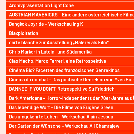
Archivpräsentation Light Cone
AUSTRIAN MAVERICKS – Eine andere österreichische Film
Bangkok Joyride – Werkschau Ing K
Blaxploitation
carte blanche zur Ausstellung „Malerei als Film“
Chris Marker in Latein- und Südamerika
Ciao Macho. Marco Ferreri. eine Retrospektive
Cinéma Bis? Facetten des französischen Genrekinos
Cinéma du combat – Das politische Genrekino von Yves Boi
DAMNED IF YOU DON’T. Retrospektive Su Friedrich
Dark Americana – Horror-Independents der 70er Jahre aus
Das lebendige Wort – Die Filme von Eugène Green
Das umgekehrte Leben – Werkschau Alain Jessua
Der Garten der Wünsche – Werkschau Ali Chamrajew