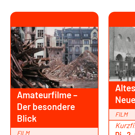
Altes
Amateurfilme –
Neue
Der besondere
FILM
Blick
Kurzf
FILM
Di., 2