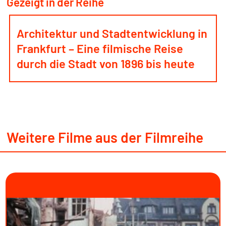
Gezeigt in der Reihe
Architektur und Stadtentwicklung in
Frankfurt – Eine filmische Reise
durch die Stadt von 1896 bis heute
Weitere Filme aus der Filmreihe