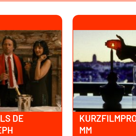
ILS DE
KURZFILMPR
EPH
MM