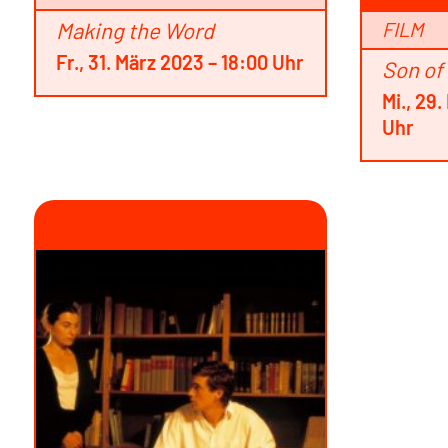
Making the Word
FILM
Fr., 31. März 2023 – 18:00 Uhr
Son of
Mi., 29
Uhr