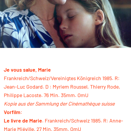
Je vous salue, Marie
Frankreich/Schweiz/Vereinigtes Königreich 1985. R:
Jean-Luc Godard. D : Myriem Roussel, Thierry Rode,
Philippe Lacoste. 76 Min. 35mm. OmU
Kopie aus der Sammlung der Cinémathèque suisse
Vorfilm
:
Le livre de Marie
. Frankreich/Schweiz 1985. R: Anne-
Marie Miéville. 27 Min. 35mm. OmU