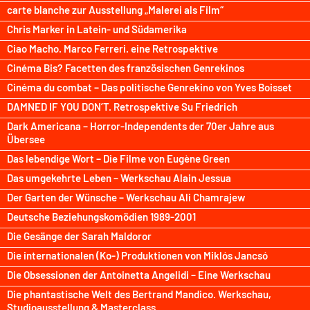
carte blanche zur Ausstellung „Malerei als Film“
Chris Marker in Latein- und Südamerika
Ciao Macho. Marco Ferreri. eine Retrospektive
Cinéma Bis? Facetten des französischen Genrekinos
Cinéma du combat – Das politische Genrekino von Yves Boisset
DAMNED IF YOU DON’T. Retrospektive Su Friedrich
Dark Americana – Horror-Independents der 70er Jahre aus
Übersee
Das lebendige Wort – Die Filme von Eugène Green
Das umgekehrte Leben – Werkschau Alain Jessua
Der Garten der Wünsche – Werkschau Ali Chamrajew
Deutsche Beziehungskomödien 1989-2001
Die Gesänge der Sarah Maldoror
Die internationalen (Ko-) Produktionen von Miklós Jancsó
Die Obsessionen der Antoinetta Angelidi – Eine Werkschau
Die phantastische Welt des Bertrand Mandico. Werkschau,
Studioausstellung & Masterclass