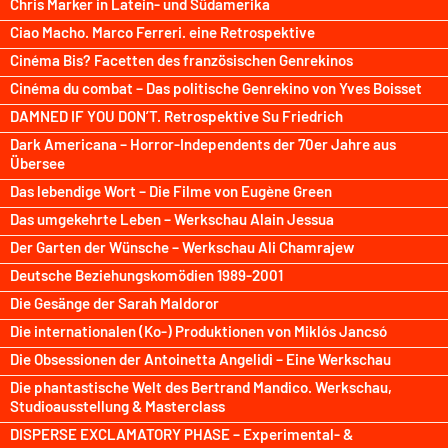
Chris Marker in Latein- und Südamerika
Ciao Macho. Marco Ferreri. eine Retrospektive
Cinéma Bis? Facetten des französischen Genrekinos
Cinéma du combat – Das politische Genrekino von Yves Boisset
DAMNED IF YOU DON’T. Retrospektive Su Friedrich
Dark Americana – Horror-Independents der 70er Jahre aus
Übersee
Das lebendige Wort – Die Filme von Eugène Green
Das umgekehrte Leben – Werkschau Alain Jessua
Der Garten der Wünsche – Werkschau Ali Chamrajew
Deutsche Beziehungskomödien 1989-2001
Die Gesänge der Sarah Maldoror
Die internationalen (Ko-) Produktionen von Miklós Jancsó
Die Obsessionen der Antoinetta Angelidi – Eine Werkschau
Die phantastische Welt des Bertrand Mandico. Werkschau,
Studioausstellung & Masterclass
DISPERSE EXCLAMATORY PHASE – Experimental- &