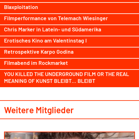
Blaxploitation
Filmperformance von Telemach Wiesinger
Chris Marker in Latein- und Südamerika
Erotisches Kino am Valentinstag I
Retrospektive Karpo Godina
Filmabend im Rockmarket
YOU KILLED THE UNDERGROUND FILM OR THE REAL
MEANING OF KUNST BLEIBT… BLEIBT
Weitere Mitglieder