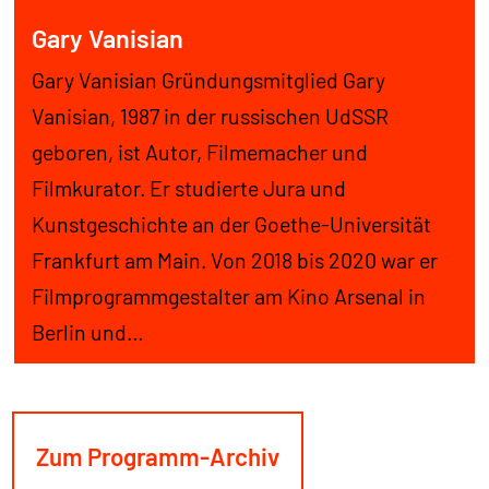
Gary Vanisian
Gary Vanisian Gründungsmitglied Gary
Vanisian, 1987 in der russischen UdSSR
geboren, ist Autor, Filmemacher und
Filmkurator. Er studierte Jura und
Kunstgeschichte an der Goethe-Universität
Frankfurt am Main. Von 2018 bis 2020 war er
Filmprogrammgestalter am Kino Arsenal in
Gary
Berlin und…
weiterlesen
Vanisian
Zum Programm-Archiv