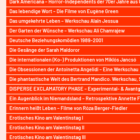
Dark Americana – Horror-Independents der 70er Jahre aus
Das lebendige Wort – Die Filme von Eugène Green
Das umgekehrte Leben – Werkschau Alain Jessua
Der Garten der Wünsche – Werkschau Ali Chamrajew
Deutsche Beziehungskomödien 1989-2001
Die Gesänge der Sarah Maldoror
Die internationalen (Ko-) Produktionen von Miklós Jancsó
Die Obsessionen der Antoinetta Angelidi – Eine Werkschau
Die phantastische Welt des Bertrand Mandico. Werkschau, 
DISPERSE EXCLAMATORY PHASE – Experimental- & Avantgard
Ein Augenblick im Niemandsland – Retrospektive Annette F
Erinnern heißt Leben – Filme von Róza Berger-Fiedler
Erotisches Kino am Valentinstag I
Erotisches Kino am Valentinstag II
Erotisches Kino am Valentinstag III