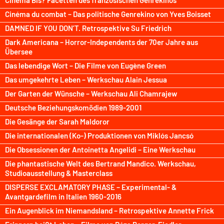
Cinéma Bis? Facetten des französischen Genrekinos
Cinéma du combat – Das politische Genrekino von Yves Boisset
DAMNED IF YOU DON’T. Retrospektive Su Friedrich
Dark Americana – Horror-Independents der 70er Jahre aus
Übersee
Das lebendige Wort – Die Filme von Eugène Green
Das umgekehrte Leben – Werkschau Alain Jessua
Der Garten der Wünsche – Werkschau Ali Chamrajew
Deutsche Beziehungskomödien 1989-2001
Die Gesänge der Sarah Maldoror
Die internationalen (Ko-) Produktionen von Miklós Jancsó
Die Obsessionen der Antoinetta Angelidi – Eine Werkschau
Die phantastische Welt des Bertrand Mandico. Werkschau,
Studioausstellung & Masterclass
DISPERSE EXCLAMATORY PHASE – Experimental- &
Avantgardefilm in Italien 1960-2016
Ein Augenblick im Niemandsland – Retrospektive Annette Frick