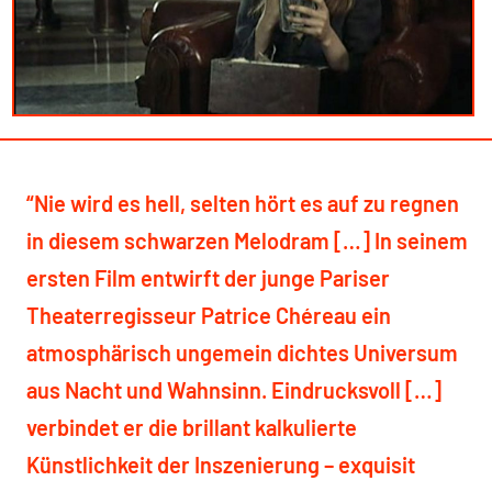
“Nie wird es hell, selten hört es auf zu regnen
in diesem schwarzen Melodram […] In seinem
ersten Film entwirft der junge Pariser
Theaterregisseur Patrice Chéreau ein
atmosphärisch ungemein dichtes Universum
aus Nacht und Wahnsinn. Eindrucksvoll […]
verbindet er die brillant kalkulierte
Künstlichkeit der Inszenierung – exquisit